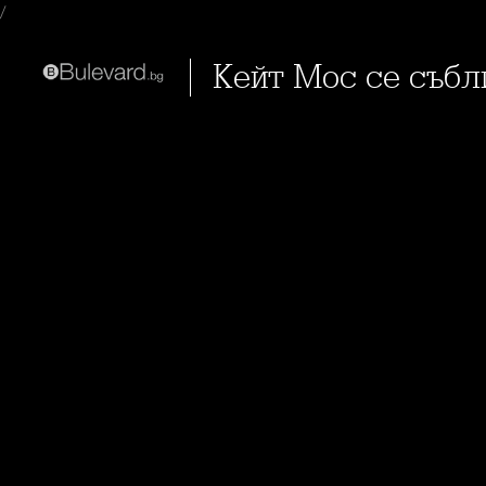
/
Кейт Мос се събл