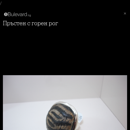
/
Пръстен с горен рог