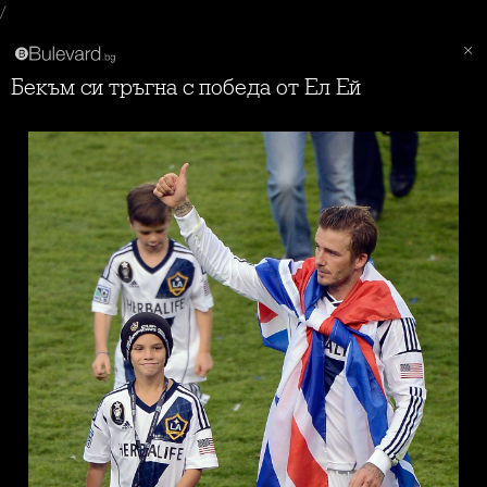
/
Бекъм си тръгна с победа от Ел Ей