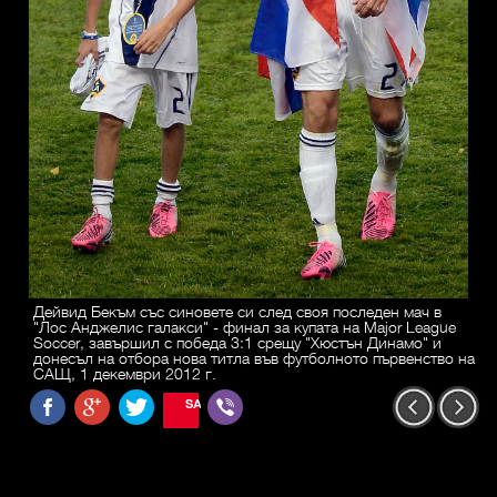
Дейвид Бекъм със синовете си след своя последен мач в
"Лос Анджелис галакси" - финал за купата на Major League
Soccer, завършил с победа 3:1 срещу "Хюстън Динамо" и
донесъл на отбора нова титла във футболното първенство на
САЩ, 1 декември 2012 г.
SAVE