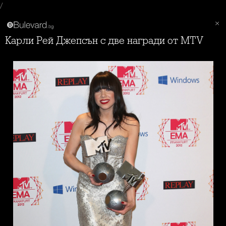
/
Карли Рей Джепсън с две награди от MTV