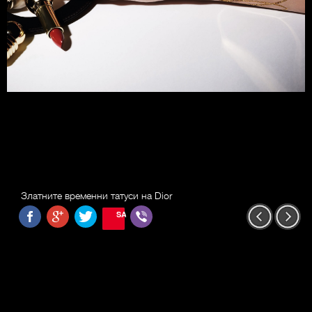
Златните временни татуси на Dior
SAVE