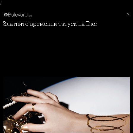
/
Златните временни татуси на Dior