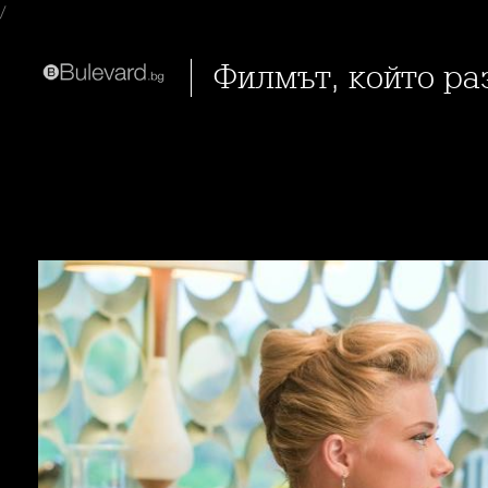
/
Филмът, който р