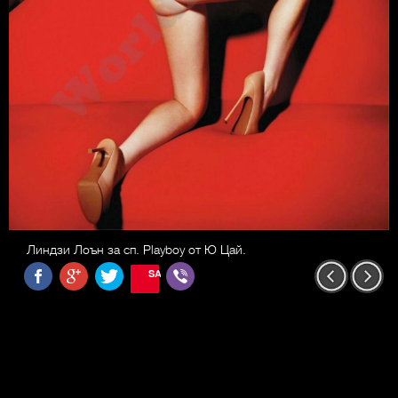
Линдзи Лоън за сп. Playboy от Ю Цай.
SAVE