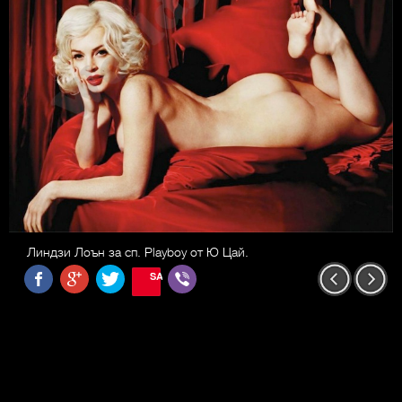
Линдзи Лоън за сп. Playboy от Ю Цай.
SAVE