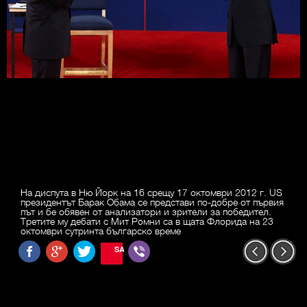
На диспута в Ню Йорк на 16 срещу 17 октомври 2012 г. US
президентът Барак Обама се представи по-добре от първия
път и бе обявен от анализатори и зрители за победител.
Третите му дебати с Мит Ромни са в щата Флорида на 23
октомври сутринта българско време
SAVE