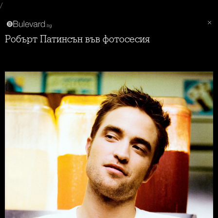
/
Робърт Патинсън във фотосесия