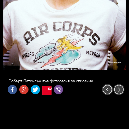
Робърт Патинсън във фотосесия за списание.
SAVE