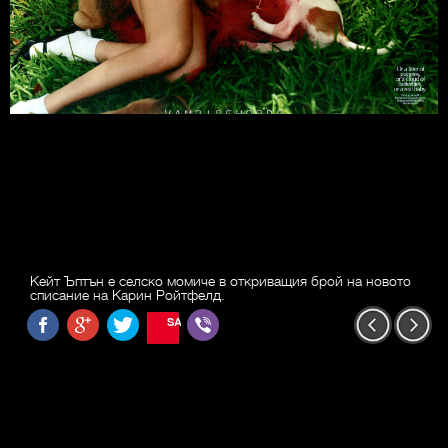
Кейт Ъптън е селско момиче в откриващия брой на новото
списание на Карин Ройтфелд.
SAVE