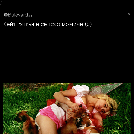
/
Кейт Ъптън е селско момиче (9)