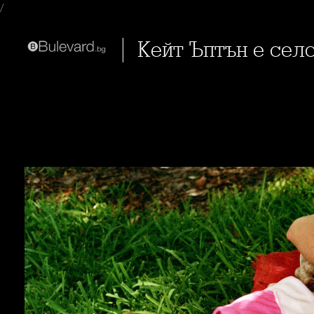
/
Кейт Ъптън е се