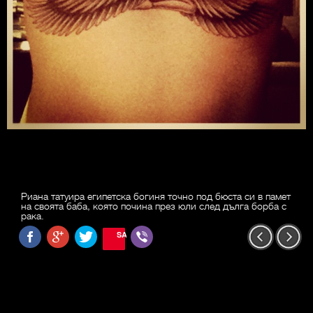
Риана татуира египетска богиня точно под бюста си в памет
на своята баба, която почина през юли след дълга борба с
рака.
SAVE