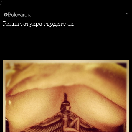
/
Риана татуира гърдите си