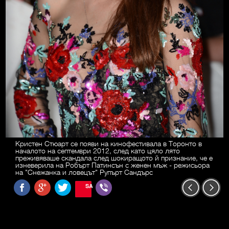
Кристен Стюарт се появи на кинофестивала в Торонто в
началото на септември 2012, след като цяло лято
преживяваше скандала след шокиращото й признание, че е
изневерила на Робърт Патинсън с женен мъж - режисьора
на "Снежанка и ловецът" Рупърт Сандърс
SAVE