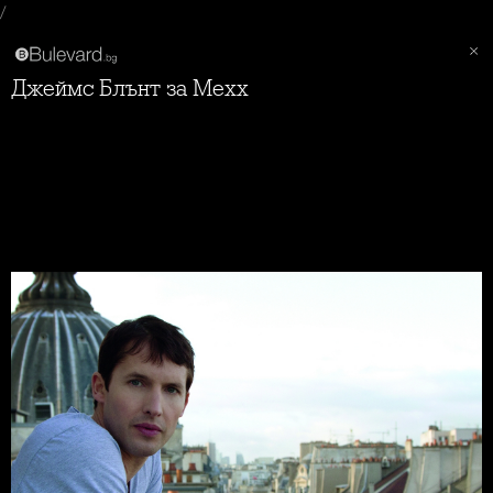
/
Джеймс Блънт за Mexx