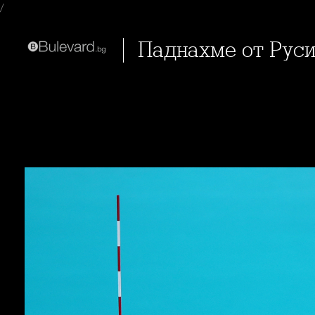
/
Паднахме от Рус