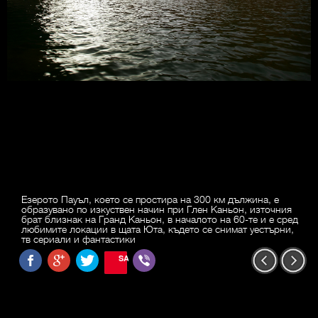
Езерото Пауъл, което се простира на 300 км дължина, е
образувано по изкуствен начин при Глен Каньон, източния
брат близнак на Гранд Каньон, в началото на 60-те и е сред
любимите локации в щата Юта, където се снимат уестърни,
тв сериали и фантастики
SAVE