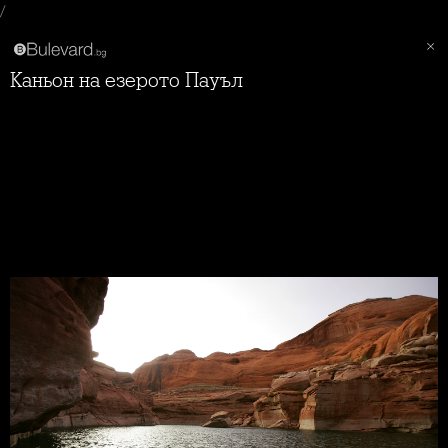
/
Каньон на езерото Пауъл