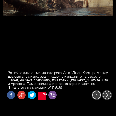
За пейзажите от митичната река Ис в "Джон Картър: Между
два свята" са използвани кадри с каньоните на езерото
Пауъл, на река Колорадо, при границата между щатите Юта
и Аризона. Там е снимана и старата екранизация на
"Планетата на маймуните" (1968)
SAVE