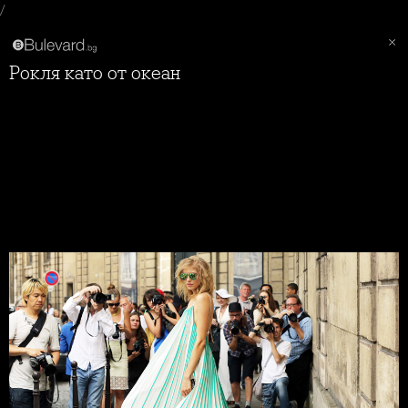
/
Рокля като от океан