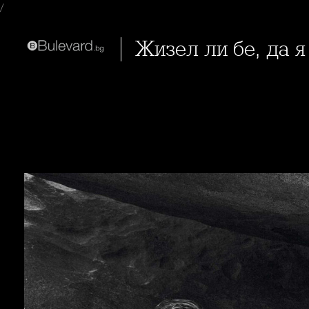
/
Жизел ли бе, да 