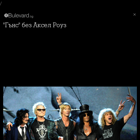
/
"Гънс" без Аксел Роуз