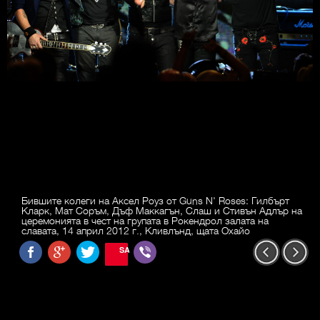
Бившите колеги на Аксел Роуз от Guns N' Roses: Гилбърт
Кларк, Мат Соръм, Дъф Маккагън, Слаш и Стивън Адлър на
церемонията в чест на групата в Рокендрол залата на
славата, 14 април 2012 г., Кливлънд, щата Охайо
SAVE