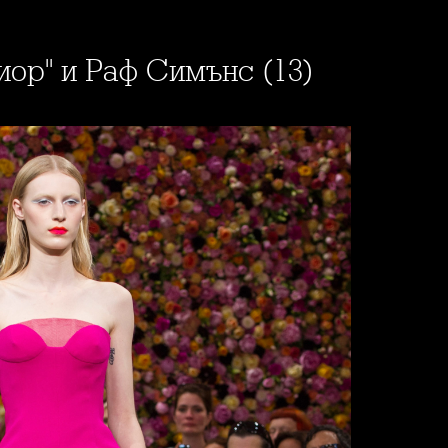
иор" и Раф Симънс (13)