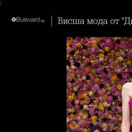
/
Висша мода от "Д