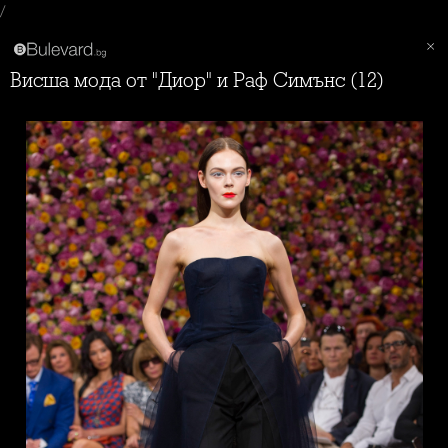
/
Висша мода от "Диор" и Раф Симънс (12)