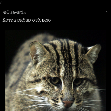
/
Котка рибар отблизо