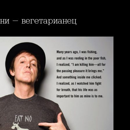
тни - вегетарианец