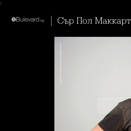
/
Сър Пол Маккар