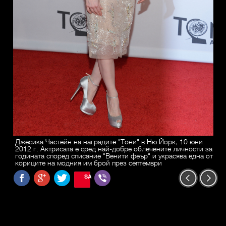
Джесика Частейн на наградите "Тони" в Ню Йорк, 10 юни
2012 г. Актрисата е сред най-добре облечените личности за
годината според списание "Венити феър" и украсява една от
кориците на модния им брой през септември
SAVE