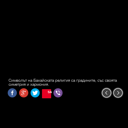
Символът на Бахайската религия са градините, със своята
симетрия и хармония.
SAVE