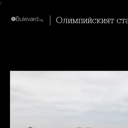
/
Олимпийският ста