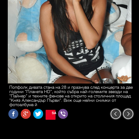
Попфолк дивата стана на 28 и празнува след концерта за две
години "Планета HD", който събра най-големите звезди на
"Пайнер" и техните фенове на открито на столичния площад
"Княз Александър Първи". Виж още нейни снимки от
фотоалбума й
SAVE