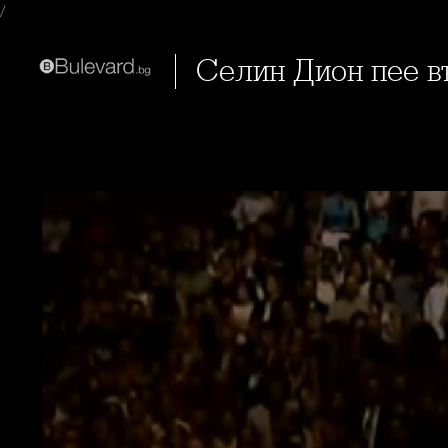
/
Селин Дион пее в