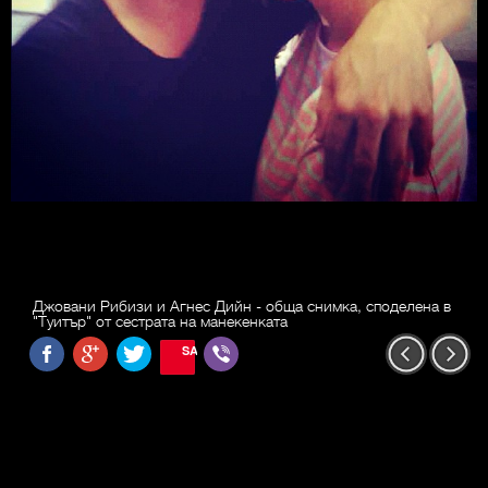
Джовани Рибизи и Агнес Дийн - обща снимка, споделена в
"Туитър" от сестрата на манекенката
SAVE