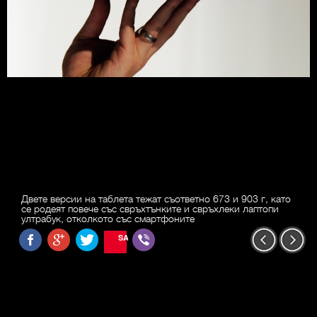
Двете версии на таблета тежат съответно 673 и 903 г, като
се родеят повече със свръхтънките и свръхлеки лаптопи
ултрабук, отколкото със смартфоните
SAVE