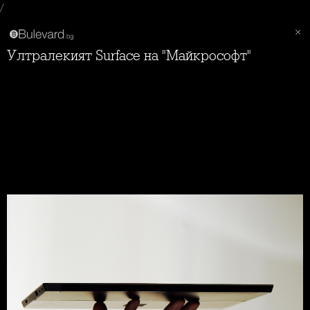
/
Ултралекият Surface на "Майкрософт"