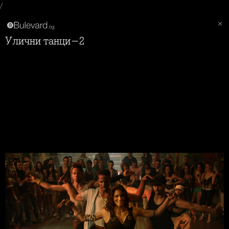
/
Улични танци-2