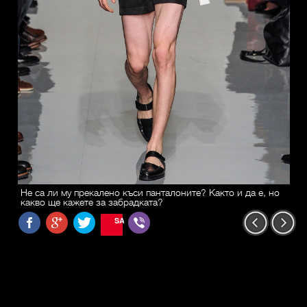
Не са ли му прекалено къси панталоните? Както и да е, но
какво ще кажете за забрадката?
SAVE