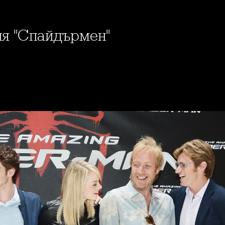
вия "Спайдърмен"