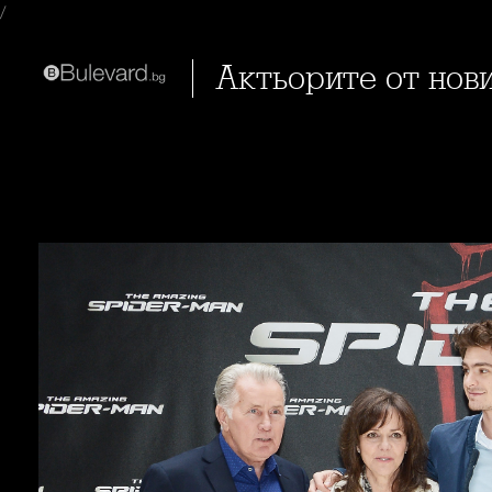
/
Актьорите от но