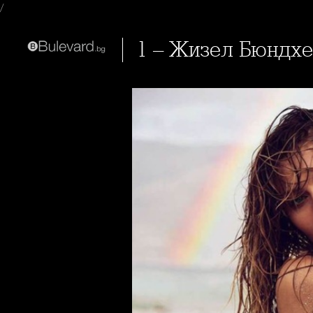
/
1 – Жизел Бюндх