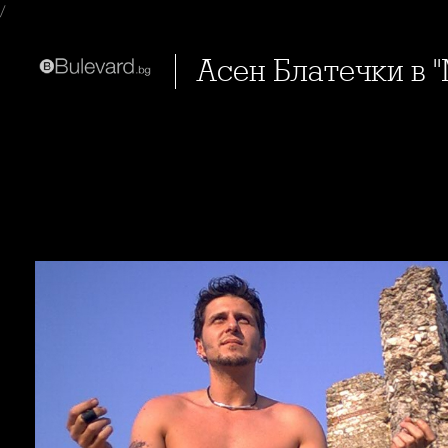
/
Асен Блатечки в 