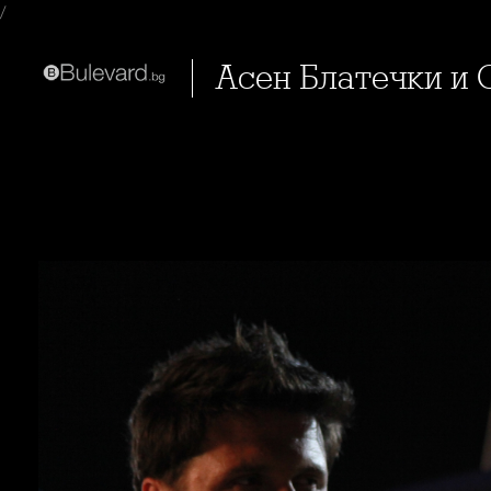
/
Асен Блатечки и