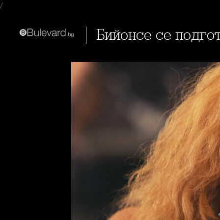
/
Бийонсе се подго