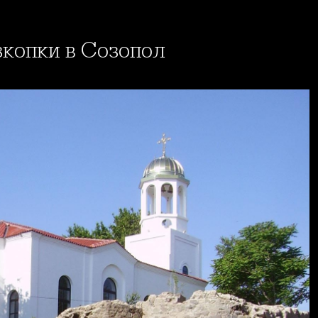
азкопки в Созопол