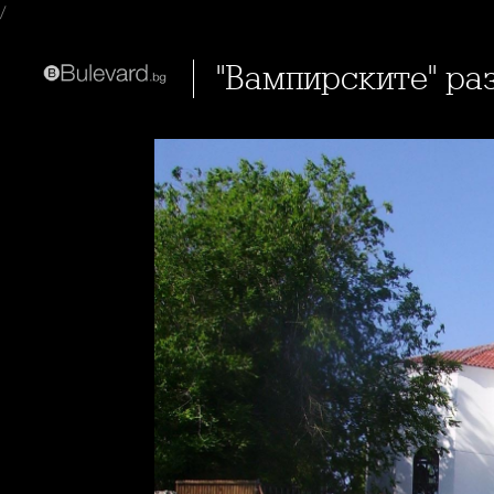
/
"Вампирските" р