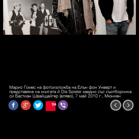
Марио Гомес на фотоизложба на Елън фон Унверт и
представяне на книгата й Die Spieler заедно със съотборника
си Бастиан Швайщайгер (вляво), 7 май 2010 г., Мюнхен
SAVE