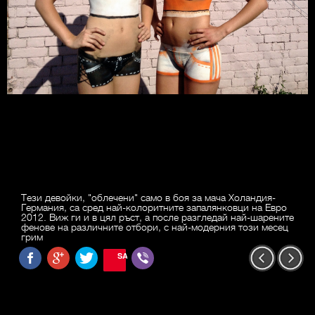
Тези девойки, "облечени" само в боя за мача Холандия-
Германия, са сред най-колоритните запалянковци на Евро
2012. Виж ги и в цял ръст, а после разгледай най-шарените
фенове на различните отбори, с най-модерния този месец
грим
SAVE