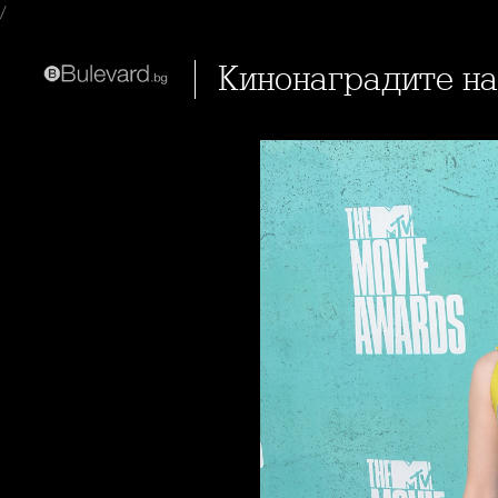
/
Кинонаградите н