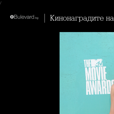
/
Кинонаградите н