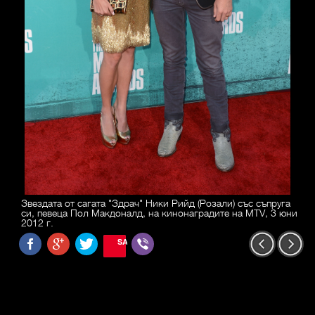
Звездата от сагата "Здрач" Ники Рийд (Розали) със съпруга
си, певеца Пол Макдоналд, на кинонаградите на MTV, 3 юни
2012 г.
SAVE