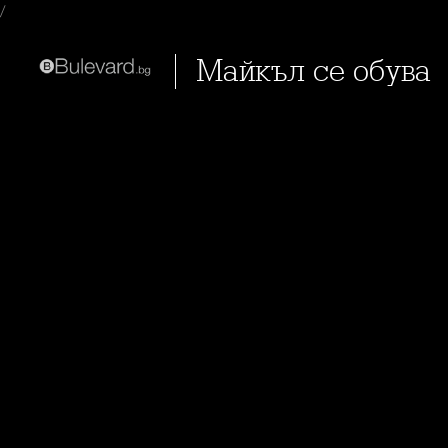
/
Майкъл се обува