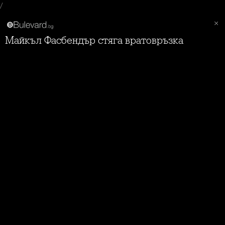
/
Майкъл Фасбендър стяга вратовръзка