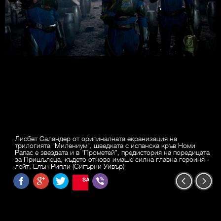
Лисбет Саландер от оригиналната екранизация на
трилогията "Милениум", шведката с испанска кръв Номи
Рапас е звездата и в "Прометей", предистория на поредицата
за Пришълеца, където отново имаше силна главна героиня -
лейт. Елън Рипли (Сигърни Уивър)
SAVE