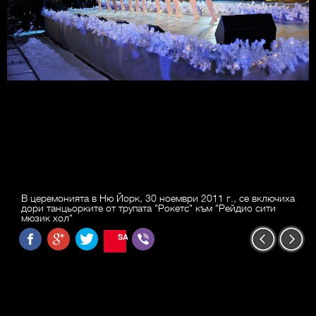
В церемонията в Ню Йорк, 30 ноември 2011 г., се включиха
дори танцьорките от трупата "Рокетс" към "Рейдио сити
мюзик хол"
SAVE