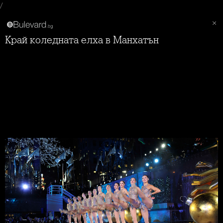
/
Край коледната елха в Манхатън