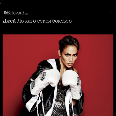
/
Джей Ло като секси боксьор